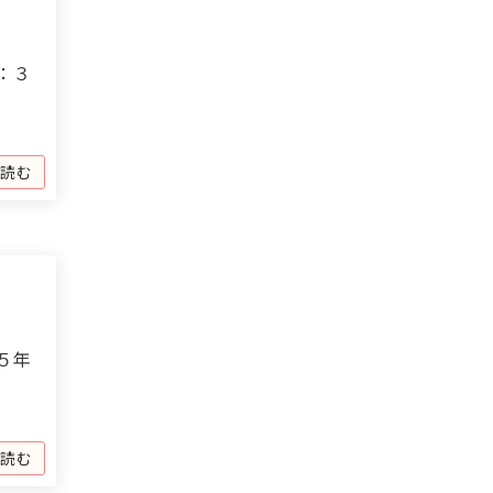
：３
を読む
５年
を読む