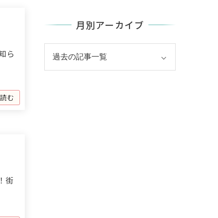
月別アーカイブ
知ら
を読む
！街