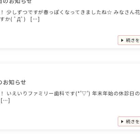
日のお知らせ
！ 少しずつですが春っぽくなってきましたね☆ みなさん
か( ﾟДﾟ) […]
続き
のお知らせ
！ いえいりファミリー歯科です(*’▽’) 年末年始の休診日
[…]
続き